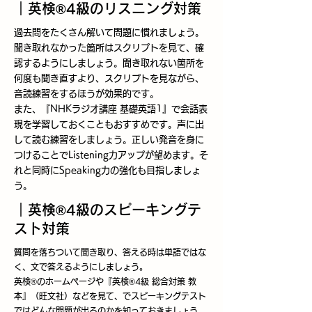
​｜英検®4級のリスニング対策
過去問をたくさん解いて問題に慣れましょう。
聞き取れなかった箇所はスクリプトを見て、確
認するようにしましょう。聞き取れない箇所を
何度も聞き直すより、スクリプトを見ながら、
音読練習をするほうが効果的です。
また、『NHKラジオ講座 基礎英語1』で会話表
現を学習しておくこともおすすめです。声に出
して読む練習をしましょう。正しい発音を身に
つけることでListening力アップが望めます。そ
れと同時にSpeaking力の強化も目指しましょ
う。
​｜英検®4級のスピーキングテ
スト対策
質問を落ちついて聞き取り、答える時は単語ではな
く、文で答えるようにしましょう。
英検®のホームページや『英検®4級 総合対策 教
本』（旺文社）などを見て、でスピーキングテスト
ではどんな問題が出るのかを知っておきましょう。