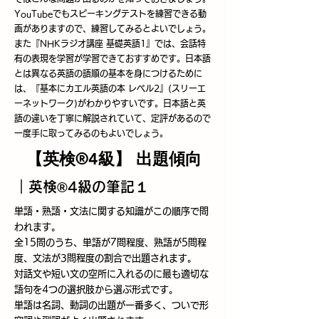
YouTubeでもスピーキングテストを練習できる動
画がありますので、練習してみるとよいでしょう。
また『NHKラジオ講座 基礎英語1』では、会話特
有の表現を学習が学習できておすすめです。日本語
とは異なる英語の語順の基本を身につけるために
は、『基本にカエル英語の本 レベル2』(スリーエ
ーネットワーク)がわかりやすいです。日本語と英
語の違いを丁寧に解説されていて、定評があるので
一度手に取ってみるのもよいでしょう。
【英検®4級】 出題傾向
​｜英検®4級の筆記１
単語・熟語・文法に関する知識がこの順序で問
われます。
全15問のうち、単語が7問程度、熟語が5問程
度、文法が3問程度の割合で出題されます。
対話文や短い文の空所に入れるのに最も適切な
語句を4つの選択肢から選ぶ形式です。
単語は名詞、動詞の出題が一番多く、ついで形