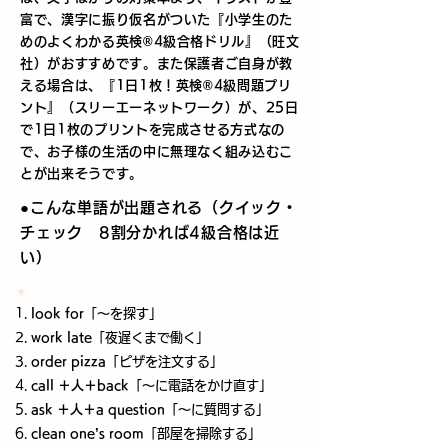
富で、漢字に振り仮名がついた『小学生のた
めのよくわかる英検®4級合格ドリル』（旺文
社）がおすすめです。また保護者ご自身が教
える場合は、『1日1枚！英検®4級問題プリ
ント』（スリーエーネットワーク）が、25日
で1日1枚のプリントを完成させる方式なの
で、お子様の生活の中に無理なく組み込むこ
とが出来そうです。
●こんな単語が出題される（クイック・
チェック 8割分かれば4級合格は近
い）
look for
「～を探す」
work late
「夜遅くまで働く」
order pizza
「ピザを注文する」
call ＋人＋back
「～に電話をかけ直す」
ask ＋人＋a question
「～に質問する」
clean one’s room
「部屋を掃除する」