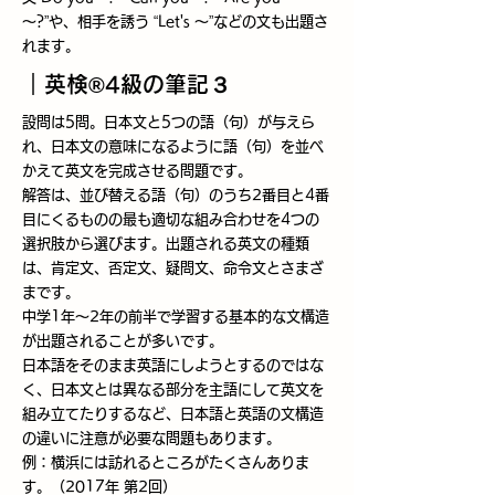
～?”や、相手を誘う “Let's ～”などの文も出題さ
れます。
​｜英検®4級の筆記３
設問は5問。日本文と5つの語（句）が与えら
れ、日本文の意味になるように語（句）を並べ
かえて英文を完成させる問題です。
解答は、並び替える語（句）のうち2番目と4番
目にくるものの最も適切な組み合わせを4つの
選択肢から選びます。出題される英文の種類
は、肯定文、否定文、疑問文、命令文とさまざ
まです。
中学1年～2年の前半で学習する基本的な文構造
が出題されることが多いです。
日本語をそのまま英語にしようとするのではな
く、日本文とは異なる部分を主語にして英文を
組み立てたりするなど、日本語と英語の文構造
の違いに注意が必要な問題もあります。
例：横浜には訪れるところがたくさんありま
す。（2017年 第2回）