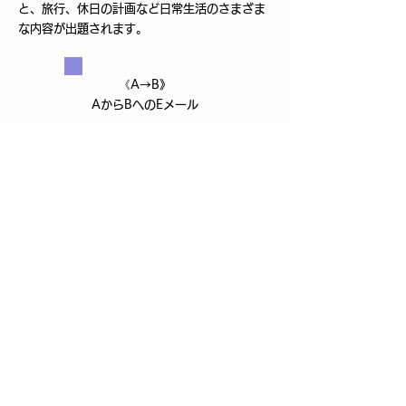
と、旅行、休日の計画など日常生活のさまざま
な内容が出題されます。
《A→B》
AからBへのEメール
《B→A》
BからAへの返信
[C] 設問は5問です。3～4段落の読み物で、体
験談や何かを説明する文章がよく出題されま
す。
長い文章なので、段落ごとにどんな内容が書か