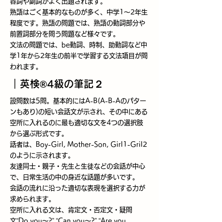
容詞や副詞がよく出題されます。
熟語はごく基本的なものが多く、中学1～2年生
程度です。熟語の問題では、熟語の動詞部分や
前置詞部分を問う問題など様々です。
文法の問題では、be動詞、時制、助動詞など中
学1年から2年生の前半で学習する文法項目が問
われます。
​｜英検®4級の筆記２
設問数は5問。基本的にはA-B(A-B-Aのパター
ンもあり)の短い会話文が示され、その中にある
空所に入れるのに最も適切な文を4つの選択肢
から選ぶ形式です。
話者は、Boy-Girl, Mother-Son, Girl1-Gril2
のように示されます。
友達同士・親子・先生と生徒などの会話が中心
で、日常生活の中の身近な話題が多いです。
会話の流れに沿った適切な表現を選択する力が
求められます。
空所に入れる文は、肯定文・否定文・疑問
文“Do you～?” “Can you～?” “Are you