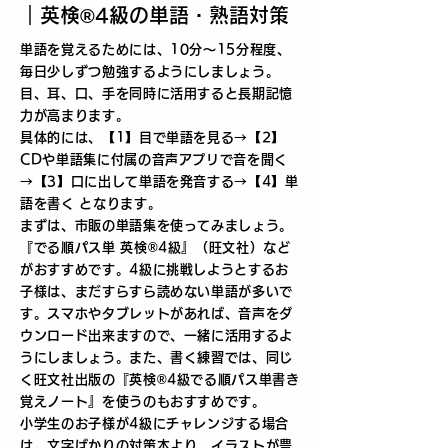
​｜英検®4級の単語・熟語対策
単語を覚えるためには、10分～15分程度、
毎日少しずつ勉強するようにしましょう。
目、耳、口、手を同時に活用すると長期記憶
力が高まります。
具体的には、【1】目で単語を見る→【2】
CDや単語集に付属の音声アプリで音を聞く
→【3】口に出して単語を発音する→【4】単
語を書く となります。
まずは、市販の単語集を使ってみましょう。
『でる順パス単 英検®4級』（旺文社）など
がおすすめです。4級に挑戦しようとするお
子様は、まだすらすら読めない単語が多いで
す。スマホやタブレットがあれば、音声をダ
ウンロード出来ますので、一緒に活用するよ
うにしましょう。また、書く練習では、同じ
く旺文社出版の『英検®4級でる順パス単書き
覚えノート』を使うのもおすすめです。
小学生のお子様が4級にチャレンジする場合
は、文字ばかりの対策本より、イラストが豊