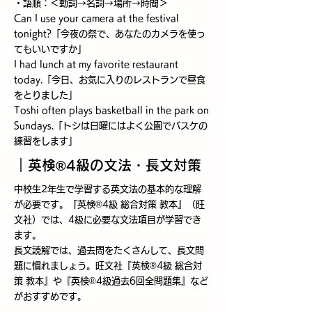
・語順：＜動詞→名詞→場所→時間＞
Can I use your camera at the festival
tonight?「今夜の祭で、あなたのカメラを使っ
てもいいですか」
I had lunch at my favorite restaurant
today.「今日、お気に入りのレストランで昼食
をとりました」
Toshi often plays basketball in the park on
Sundays.「トシは日曜にはよく公園でバスケの
練習をします」
​｜英検®4級の文法・長文対策
中校生2年生で学習する英文法の基本的な理解
が必要です。『英検®4級 総合対策 教本』（旺
文社）では、4級に必要な文法項目が学習でき
ます。
長文読解では、過去問をたくさんして、長文問
題に慣れましょう。旺文社『英検®4級 総合対
策 教本』や『英検®4級過去6回全問題集』など
がおすすめです。