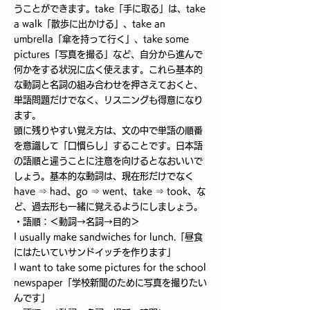
うことができます。take「手に取る」は、take
a walk「散歩に出かける」、take an
umbrella「傘を持って行く」、take some
pictures「写真を撮る」など、自分から進んで
何かをする状況に広く使えます。これら基本的
な動詞と名詞の組み合わせを押さえておくと、
単語問題だけでなく、リスニングも得意になり
ます。
頭に残りやすい覚え方は、文の中で単語の順番
を意識して「口慣らし」することです。日本語
の語順と違うことに注意を向けるとなおいいで
しょう。基本的な動詞は、現在形だけでなく
have ⇒ had、go ⇒ went、take ⇒ took、な
ど、過去形も一緒に覚えるようにしましょう。
・語順：＜動詞→名詞→目的＞
I usually make sandwiches for lunch.「昼食
にはたいていサンドイッチを作ります」
I want to take some pictures for the school
newspaper「学校新聞のために写真を撮りたい
んです」